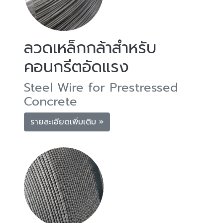
ลวดเหล็กกล้าสำหรับ
คอนกรีตอัดแรง
Steel Wire for Prestressed
Concrete
รายละเอียดเพิ่มเติม »